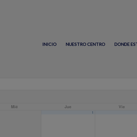
INICIO
NUESTRO CENTRO
DONDE ES
Mié
Jue
Vie
1