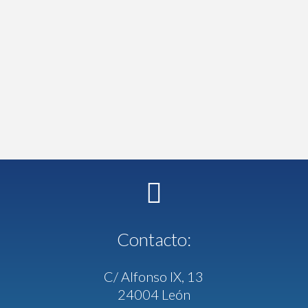
Contacto:
C/ Alfonso IX, 13
24004 León