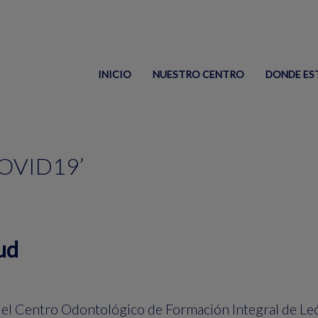
INICIO
NUESTRO CENTRO
DONDE ES
‘COVID19’
ud
n el Centro Odontológico de Formación Integral de Leó