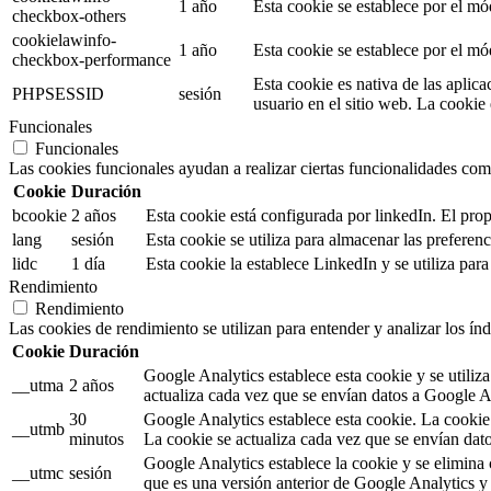
1 año
Esta cookie se establece por el mó
checkbox-others
cookielawinfo-
1 año
Esta cookie se establece por el m
checkbox-performance
Esta cookie es nativa de las aplica
PHPSESSID
sesión
usuario en el sitio web. La cookie
Funcionales
Funcionales
Las cookies funcionales ayudan a realizar ciertas funcionalidades como 
Cookie
Duración
bcookie
2 años
Esta cookie está configurada por linkedIn. El prop
lang
sesión
Esta cookie se utiliza para almacenar las preferen
lidc
1 día
Esta cookie la establece LinkedIn y se utiliza para
Rendimiento
Rendimiento
Las cookies de rendimiento se utilizan para entender y analizar los índ
Cookie
Duración
Google Analytics establece esta cookie y se utiliza
__utma
2 años
actualiza cada vez que se envían datos a Google A
30
Google Analytics establece esta cookie. La cookie 
__utmb
minutos
La cookie se actualiza cada vez que se envían dat
Google Analytics establece la cookie y se elimina c
__utmc
sesión
que es una versión anterior de Google Analytics y 