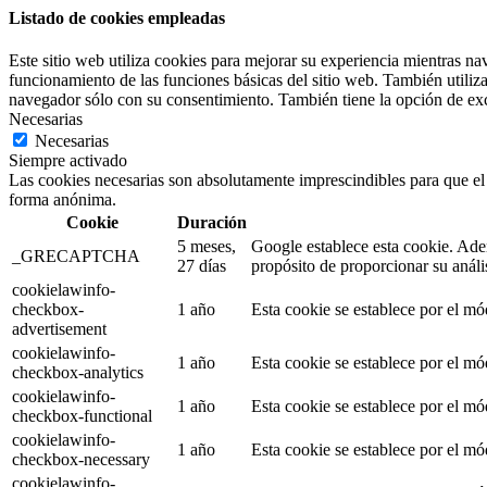
Listado de cookies empleadas
Este sitio web utiliza cookies para mejorar su experiencia mientras na
funcionamiento de las funciones básicas del sitio web. También utiliz
navegador sólo con su consentimiento. También tiene la opción de excl
Necesarias
Necesarias
Siempre activado
Las cookies necesarias son absolutamente imprescindibles para que el s
forma anónima.
Cookie
Duración
5 meses,
Google establece esta cookie. A
_GRECAPTCHA
27 días
propósito de proporcionar su anális
cookielawinfo-
checkbox-
1 año
Esta cookie se establece por el mó
advertisement
cookielawinfo-
1 año
Esta cookie se establece por el mó
checkbox-analytics
cookielawinfo-
1 año
Esta cookie se establece por el m
checkbox-functional
cookielawinfo-
1 año
Esta cookie se establece por el m
checkbox-necessary
cookielawinfo-