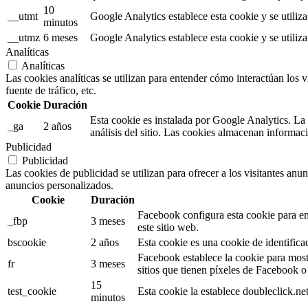
10
__utmt
Google Analytics establece esta cookie y se utiliza 
minutos
__utmz
6 meses
Google Analytics establece esta cookie y se utiliza 
Analíticas
Analíticas
Las cookies analíticas se utilizan para entender cómo interactúan los v
fuente de tráfico, etc.
Cookie
Duración
Esta cookie es instalada por Google Analytics. La c
_ga
2 años
análisis del sitio. Las cookies almacenan informa
Publicidad
Publicidad
Las cookies de publicidad se utilizan para ofrecer a los visitantes anu
anuncios personalizados.
Cookie
Duración
Facebook configura esta cookie para en
_fbp
3 meses
este sitio web.
bscookie
2 años
Esta cookie es una cookie de identificac
Facebook establece la cookie para most
fr
3 meses
sitios que tienen píxeles de Facebook
15
test_cookie
Esta cookie la establece doubleclick.ne
minutos