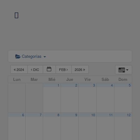
Categorías
2024
DIC
FEB
2026
Lun
Mar
Mié
Jue
Vie
Sáb
Dom
1
2
3
4
5
6
7
8
9
10
11
12